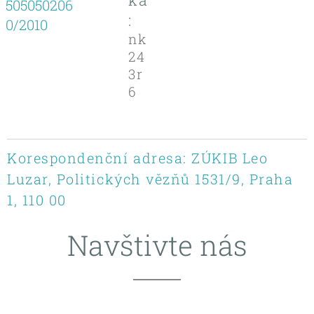
505050206
:
0/2010
nk
24
3r
6
Korespondenční adresa: ZÚKIB Leo
Luzar, Politických vězňů 1531/9, Praha
1, 110 00
Navštivte nás