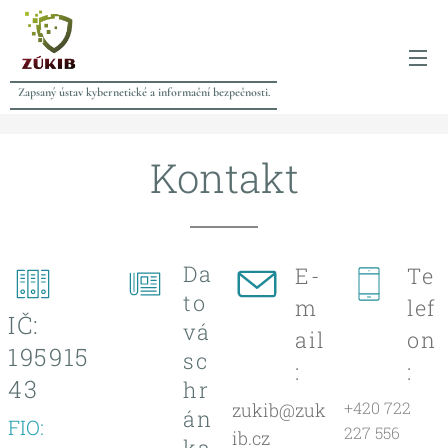
Zapsaný ústav kybernetické a informační bezpečnosti.
Kontakt
Da
E-
Te
to
m
lef
IČ:
vá
ail
on
195915
sc
:
:
43
hr
+420 722
zukib@zuk
án
FIO:
227 556
ib.cz
ka